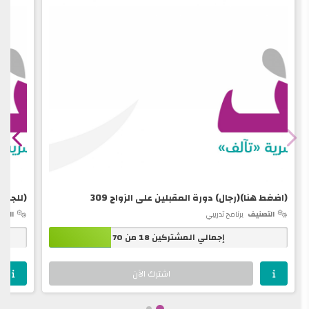
(اضغط هنا)(رجال) دورة المقبلين على الزواج 309
(للجنسي
التصنيف
برنامج تدريبي
التص
إجمالي المشتركين 18 من 70
اشترك الآن