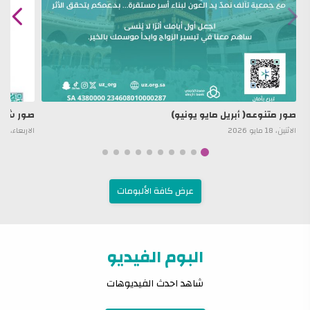
صور متنوعه( أبريل مايو يونيو)
صور شهر 
الاثنين، 18 مايو 2026
الاربعاء، 02 يوليو 2025
عرض كافة الألبومات
البوم الفيديو
شاهد احدث الفيديوهات