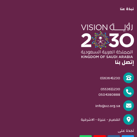
نبذة عنا
إتصل بنا
0163641230
0553611230
0504380888
info@uz.org.sa
القصيم - عنيزة - الاشرفية
تجدنا على