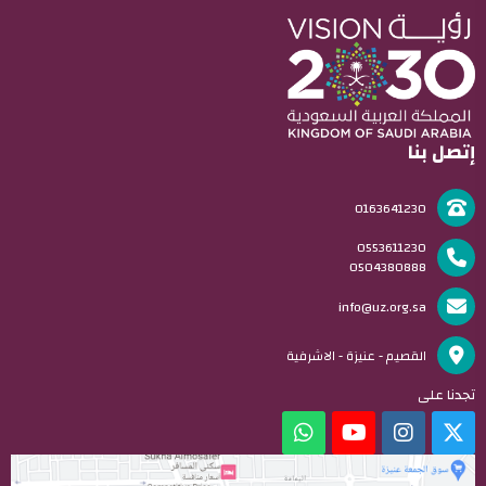
إتصل بنا
0163641230
0553611230
0504380888
info@uz.org.sa
القصيم - عنيزة - الاشرفية
تجدنا على