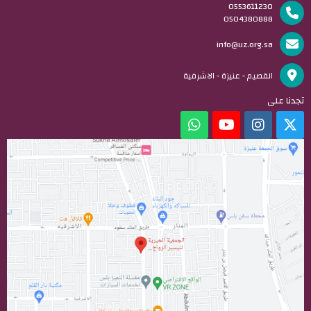
0553611230
0504380888
info@uz.org.sa
القصيم - عنيزة - الاشرفية
تجدنا على