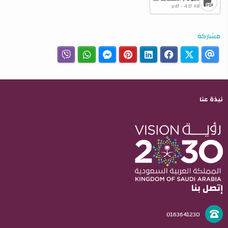
pdf - 437 KB
مشاركة
نبذة عنا
إتصل بنا
0163641230