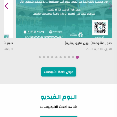
صور متنوعه( أبريل مايو يونيو)
صور شهر 
الاثنين، 18 مايو 2026
الاربعاء، 02 يوليو 2025
عرض كافة الألبومات
البوم الفيديو
شاهد احدث الفيديوهات