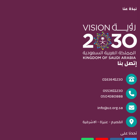
نبذة عنا
إتصل بنا
0163641230
0553611230
0504380888
info@uz.org.sa
القصيم - عنيزة - الاشرفية
تجدنا على