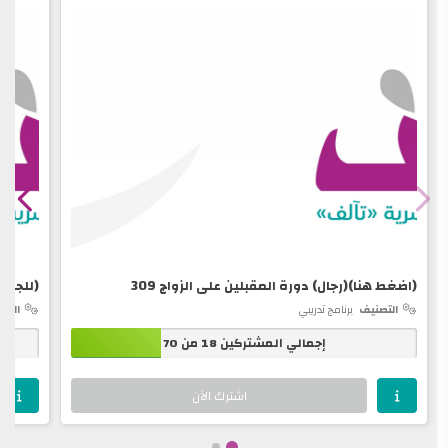
(اضغط هنا)(رجال) دورة المقبلين على الزواج 309
(للجنسي
التصنيف
برنامج تدريبي
التص
إجمالي المشتركين 18 من 70
اشترك الآن