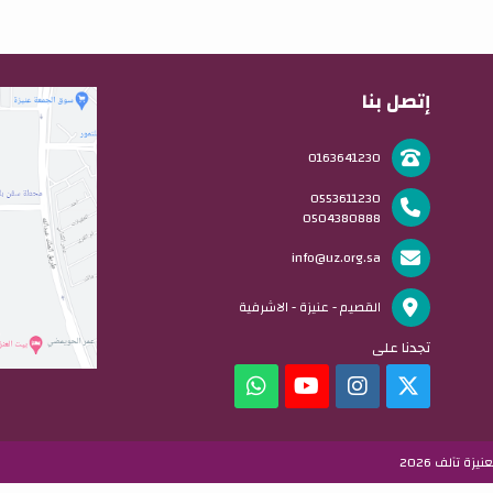
إتصل بنا
0163641230
0553611230
0504380888
info@uz.org.sa
القصيم - عنيزة - الاشرفية
تجدنا على
ة تآلف 2026