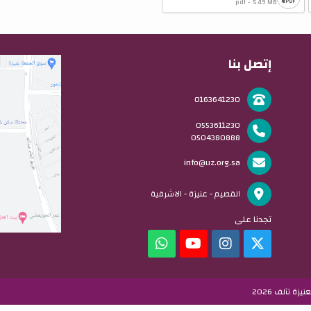
pdf - 5.49 MB
إتصل بنا
0163641230
0553611230
0504380888
info@uz.org.sa
القصيم - عنيزة - الاشرفية
تجدنا على
ة تآلف 2026