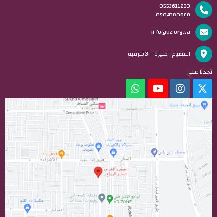
0553611230
0504380888
info@uz.org.sa
القصيم - عنيزة - الاشرفية
تجدنا على