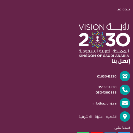
نبذة عنا
إتصل بنا
0163641230
0553611230
0504380888
info@uz.org.sa
القصيم - عنيزة - الاشرفية
تجدنا على